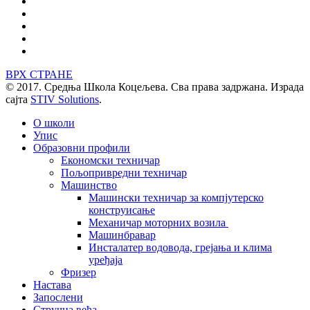
ВРХ СТРАНЕ
© 2017. Средња Школа Коцељева. Сва права задржана. Израда
сајта
STIV Solutions
.
О школи
Упис
Образовни профили
Економски техничар
Пољопривредни техничар
Машинство
Машински техничар за компјутерско
конструисање
Механичар моторних возила
Машинбравар
Инсталатер водовода, грејања и клима
уређаја
Фризер
Настава
Запослени
Стручна већа