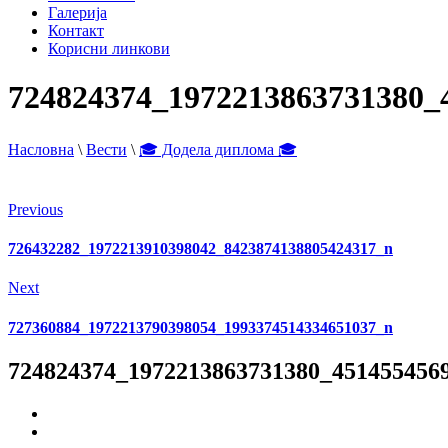
Галерија
Контакт
Корисни линкови
724824374_1972213863731380_
Насловна
\
Вести
\
🎓 Додела диплома 🎓
Previous
726432282_1972213910398042_8423874138805424317_n
Next
727360884_1972213790398054_1993374514334651037_n
724824374_1972213863731380_451455456