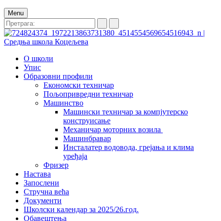
Menu
О школи
Упис
Образовни профили
Економски техничар
Пољопривредни техничар
Машинство
Машински техничар за компјутерско
конструисање
Механичар моторних возила
Машинбравар
Инсталатер водовода, грејања и клима
уређаја
Фризер
Настава
Запослени
Стручна већа
Документи
Школски календар за 2025/26.год.
Обавештења