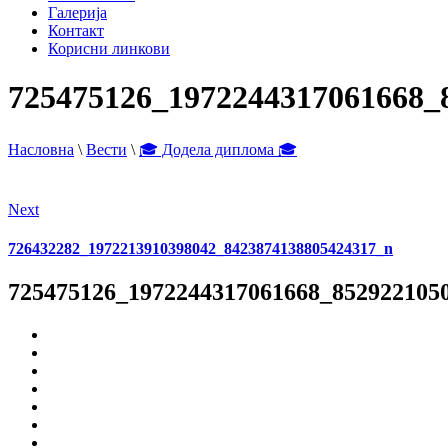
Галерија
Контакт
Корисни линкови
725475126_1972244317061668_
Насловна
\
Вести
\
🎓 Додела диплома 🎓
Next
726432282_1972213910398042_8423874138805424317_n
725475126_1972244317061668_852922105