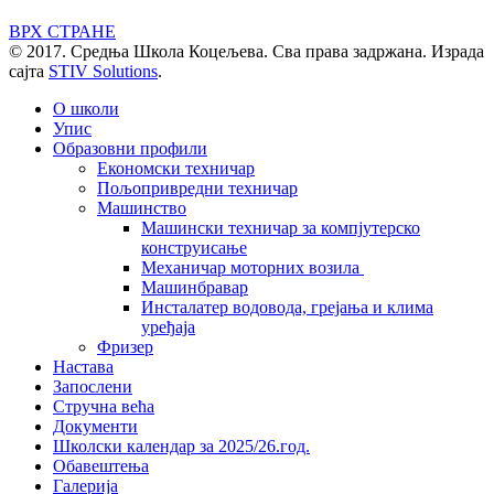
ВРХ СТРАНЕ
© 2017. Средња Школа Коцељева. Сва права задржана. Израда
сајта
STIV Solutions
.
О школи
Упис
Образовни профили
Економски техничар
Пољопривредни техничар
Машинство
Машински техничар за компјутерско
конструисање
Механичар моторних возила
Машинбравар
Инсталатер водовода, грејања и клима
уређаја
Фризер
Настава
Запослени
Стручна већа
Документи
Школски календар за 2025/26.год.
Обавештења
Галерија