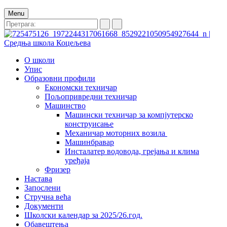
Menu
О школи
Упис
Образовни профили
Економски техничар
Пољопривредни техничар
Машинство
Машински техничар за компјутерско
конструисање
Механичар моторних возила
Машинбравар
Инсталатер водовода, грејања и клима
уређаја
Фризер
Настава
Запослени
Стручна већа
Документи
Школски календар за 2025/26.год.
Обавештења