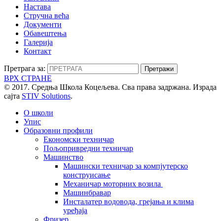
Настава
Стручна већа
Документи
Обавештења
Галерија
Контакт
Претрага за:
ВРХ СТРАНЕ
© 2017. Средња Школа Коцељева. Сва права задржана. Израда
сајта
STIV Solutions
.
О школи
Упис
Образовни профили
Економски техничар
Пољопривредни техничар
Машинство
Машински техничар за компјутерско
конструисање
Механичар моторних возила
Машинбравар
Инсталатер водовода, грејања и клима
уређаја
Фризер