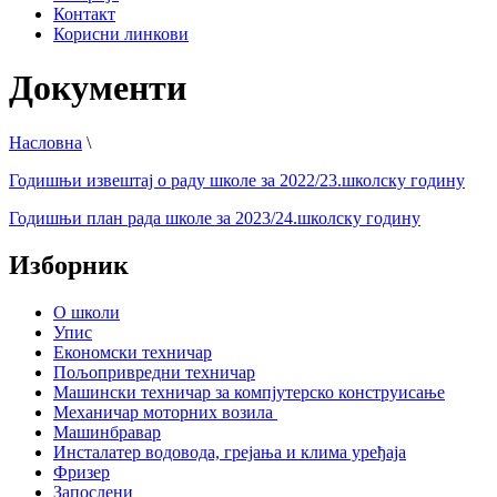
Контакт
Корисни линкови
Документи
Насловна
\
Годишњи извештај о раду школе за 2022/23.школску годину
Годишњи план рада школе за 2023/24.школску годину
Изборник
О школи
Упис
Економски техничар
Пољопривредни техничар
Машински техничар за компјутерско конструисање
Механичар моторних возила
Машинбравар
Инсталатер водовода, грејања и клима уређаја
Фризер
Запослени