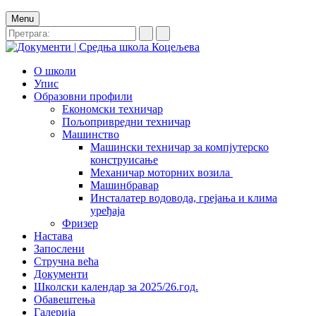
Menu
О школи
Упис
Образовни профили
Економски техничар
Пољопривредни техничар
Машинство
Машински техничар за компјутерско
конструисање
Механичар моторних возила
Машинбравар
Инсталатер водовода, грејања и клима
уређаја
Фризер
Настава
Запослени
Стручна већа
Документи
Школски календар за 2025/26.год.
Обавештења
Галерија