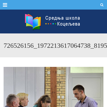
Menu
726526156_1972213617064738_819