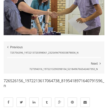
Previous
725756396_1972213720398061_2325494793033878836_N
Next
727394316_1972213290398104_5218496766542467392_N
726526156_1972213617064738_8195418971640791596_
n