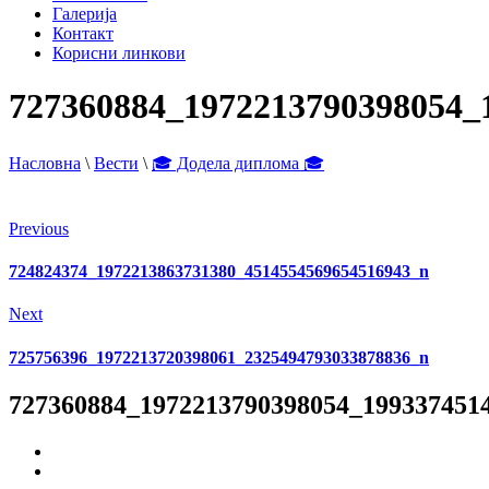
Галерија
Контакт
Корисни линкови
727360884_1972213790398054_
Насловна
\
Вести
\
🎓 Додела диплома 🎓
Previous
724824374_1972213863731380_4514554569654516943_n
Next
725756396_1972213720398061_2325494793033878836_n
727360884_1972213790398054_199337451