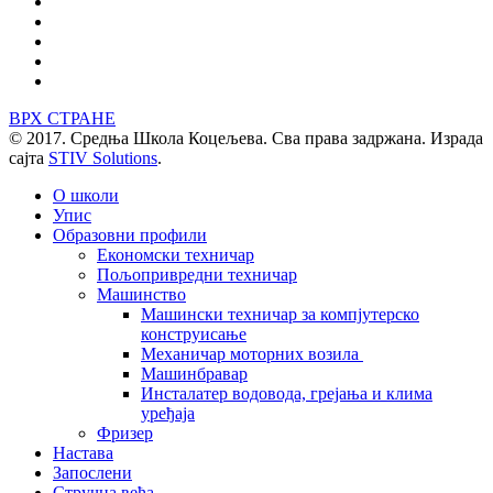
ВРХ СТРАНЕ
© 2017. Средња Школа Коцељева. Сва права задржана. Израда
сајта
STIV Solutions
.
О школи
Упис
Образовни профили
Економски техничар
Пољопривредни техничар
Машинство
Машински техничар за компјутерско
конструисање
Механичар моторних возила
Машинбравар
Инсталатер водовода, грејања и клима
уређаја
Фризер
Настава
Запослени
Стручна већа