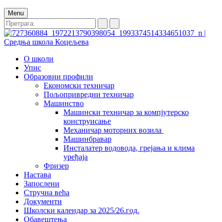
Menu
О школи
Упис
Образовни профили
Економски техничар
Пољопривредни техничар
Машинство
Машински техничар за компјутерско
конструисање
Механичар моторних возила
Машинбравар
Инсталатер водовода, грејања и клима
уређаја
Фризер
Настава
Запослени
Стручна већа
Документи
Школски календар за 2025/26.год.
Обавештења