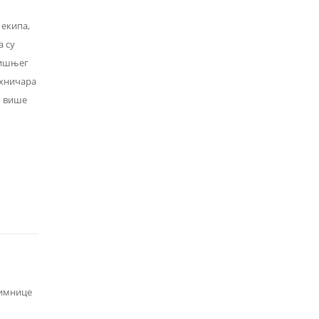
 екипа,
а су
дишњег
ехничара
о више
зимнице