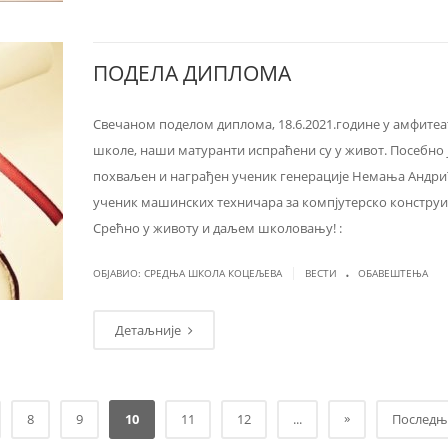
ПОДЕЛА ДИПЛОМА
Свечаном поделом диплома, 18.6.2021.године у амфитеа
школе, наши матуранти испраћени су у живот. Посебно 
похваљен и награђен ученик генерације Немања Андри
ученик машинских техничара за компјутерско конструи
Срећно у животу и даљем школовању! :
.
|
ОБЈАВИО: СРЕДЊА ШКОЛА КОЦЕЉЕВА
ВЕСТИ
ОБАВЕШТЕЊА
Детаљније
»
8
9
10
11
12
...
Последњ