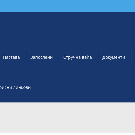
Настава
Запослени
Стручна већа
Документи
рисни линкови