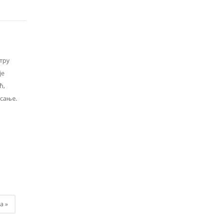
тру
је
ћ,
сање.
а »