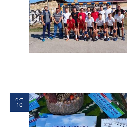
ОКТ
10