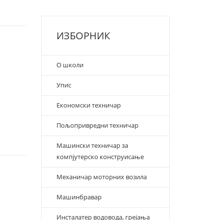
ИЗБОРНИК
О школи
Упис
Економски техничар
Пољопривредни техничар
Машински техничар за
компјутерско конструисање
Механичар моторних возила
Машинбравар
Инсталатер водовода, грејања