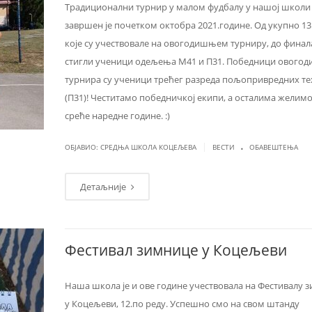
Традиционални турнир у малом фудбалу у нашој школи
завршен је почетком октобра 2021.године. Од укупно 13
које су учествовале на овогодишњем турниру, до финал
стигли ученици одељења М41 и П31. Победници ового
турнира су ученици трећег разреда пољопривредних т
(П31)! Честитамо победничкој екипи, а осталима желим
среће наредне године. :)
.
|
ОБЈАВИО: СРЕДЊА ШКОЛА КОЦЕЉЕВА
ВЕСТИ
ОБАВЕШТЕЊА
Детаљније
Фестивал зимнице у Коцељеви
Наша школа је и ове године учествовала на Фестивалу 
у Коцељеви, 12.по реду. Успешно смо на свом штанду