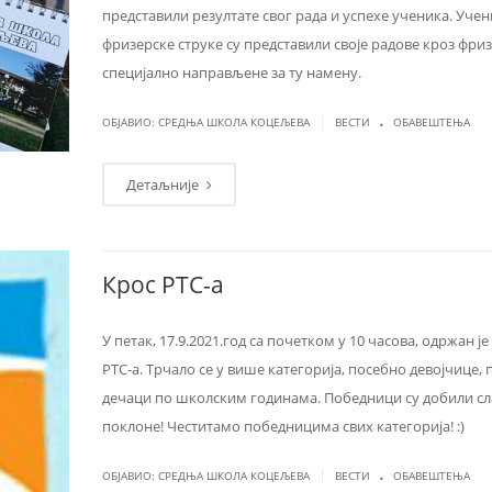
представили резултате свог рада и успехе ученика. Уче
фризерске струке су представили своје радове кроз фриз
специјално направљене за ту намену.
.
|
ОБЈАВИО: СРЕДЊА ШКОЛА КОЦЕЉЕВА
ВЕСТИ
ОБАВЕШТЕЊА
Детаљније
Крос РТС-а
У петак, 17.9.2021.год са почетком у 10 часова, одржан је
РТС-а. Трчало се у више категорија, посебно девојчице,
дечаци по школским годинама. Победници су добили сл
поклоне! Честитамо победницима свих категорија! :)
.
|
ОБЈАВИО: СРЕДЊА ШКОЛА КОЦЕЉЕВА
ВЕСТИ
ОБАВЕШТЕЊА