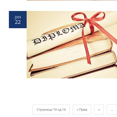
ЈУН
22
Страница 10 од 16
« Прва
«
...