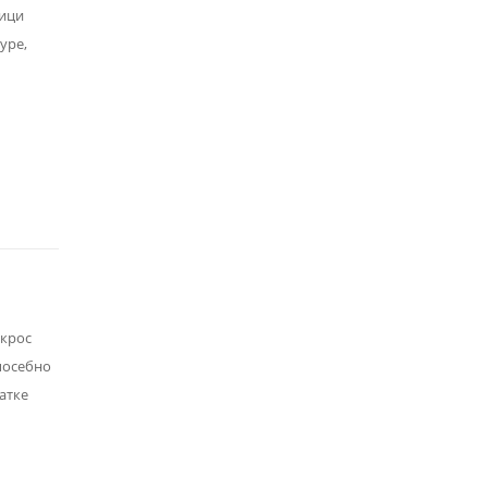
ници
уре,
 крос
 посебно
атке