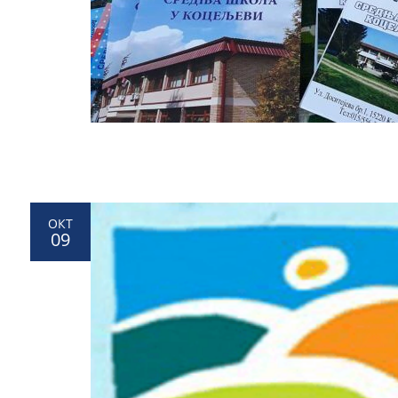
ОКТ
09