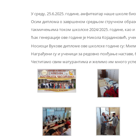
У среду, 25.6.2025. године, амфитеатар наше школе био
Осим диплома о завршеном средњом стручном образов
такмичењима током школске 2024/2025. године, као и
Ђак генерације ове године је Никола Којадиновић, уч
Носиоци Вукове дипломе ове школске године су: Мил
Награђени су и ученици за редовно похђање наставе, б
Честитамо свим матурантима и желимо им много успе