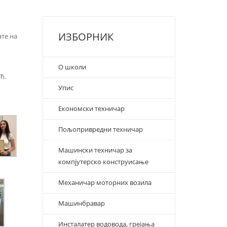
ИЗБОРНИК
те на
О школи
ћ.
Упис
Економски техничар
Пољопривредни техничар
Машински техничар за
компјутерско конструисање
Механичар моторних возила
Машинбравар
Инсталатер водовода, грејања