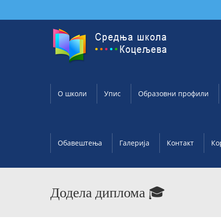
О школи
Упис
Образовни профили
Обавештења
Галерија
Контакт
Ко
Додела диплома 🎓