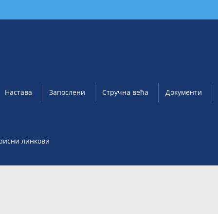
Настава
Запослени
Стручна већа
Документи
рисни линкови