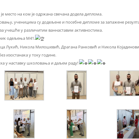
 је место на ком је одржана свечана додела диплома.
ању, ученицима су додељене и посебне дипломе за запажене резулта
 за учешће у различитим ваннаставим активностима.
еник одељења М41.
ица Лукић, Никола Милошевић, Драгана Ранковић и Никола Којадинови
ез изостанака у току године.
ха у наставку школовања и даљем раду!