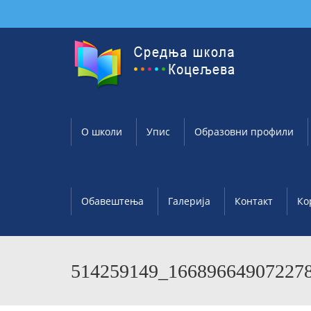
О школи
Упис
Образовни профили
Обавештења
Галерија
Контакт
Ко
514259149_16689664907227