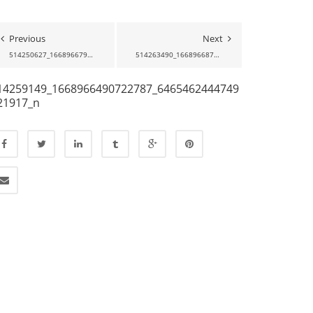
Previous
Next
514250627_1668966797389423_142930520632434570_N
514263490_1668966870722749_2901493469528747617_N
14259149_1668966490722787_6465462444749
21917_n