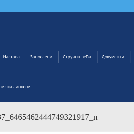
Настава
Запослени
Стручна већа
Документи
рисни линкови
87_6465462444749321917_n