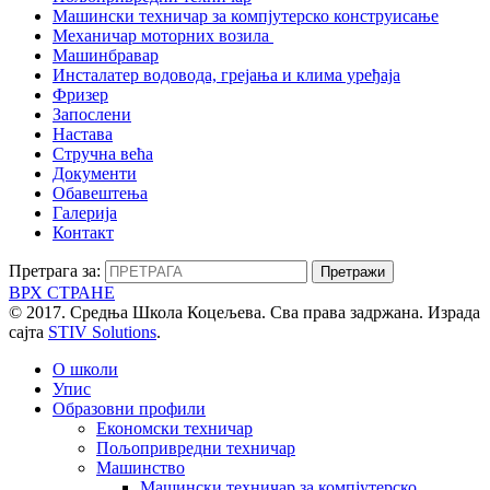
Машински техничар за компјутерско конструисање
Механичар моторних возила
Машинбравар
Инсталатер водовода, грејања и клима уређаја
Фризер
Запослени
Настава
Стручна већа
Документи
Обавештења
Галерија
Контакт
Претрага за:
ВРХ СТРАНЕ
© 2017. Средња Школа Коцељева. Сва права задржана. Израда
сајта
STIV Solutions
.
О школи
Упис
Образовни профили
Економски техничар
Пољопривредни техничар
Машинство
Машински техничар за компјутерско