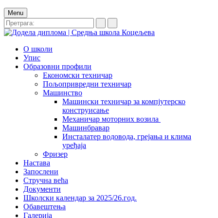
Menu
О школи
Упис
Образовни профили
Економски техничар
Пољопривредни техничар
Машинство
Машински техничар за компјутерско
конструисање
Механичар моторних возила
Машинбравар
Инсталатер водовода, грејања и клима
уређаја
Фризер
Настава
Запослени
Стручна већа
Документи
Школски календар за 2025/26.год.
Обавештења
Галерија