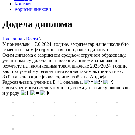
Контакт
Корисни линкови
Додела диплома
Насловна
\
Вести
\
У понедељак, 17.6.2024. године, амфитеатар наше школе био
је место на ком је одржана свечана додела диплома.
Осим диплома о завршеном средњом стручном образовању,
ученицима су додељене и посебне дипломе за запажене
резултате на такмичењима током школске 2023/2024. године,
као и за учешће у различитим ваннаставим активностима.
За ђака генерације је ове године изабрана Андреја
Радосављевић, ученица Е-41 одељења.
Свим ученицима желимо много успеха у наставку школовања
и у раду!