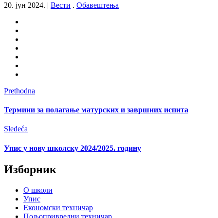
20. јун 2024.
|
Вести
.
Обавештења
Prethodna
Термини за полагање матурских и завршних испита
Sledeća
Упис у нову школску 2024/2025. годину
Изборник
О школи
Упис
Економски техничар
Пољопривредни техничар