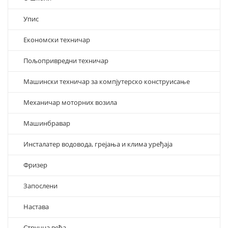
Упис
Економски техничар
Пољопривредни техничар
Машински техничар за компјутерско конструисање
Механичар моторних возила
Машинбравар
Инсталатер водовода, грејања и клима уређаја
Фризер
Запослени
Настава
Стручна већа