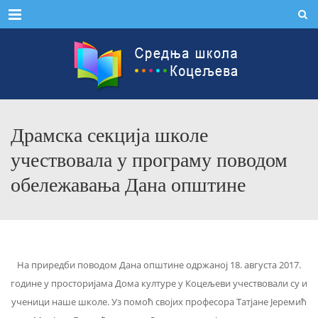
Menu
Драмска секција школе
учествовала у програму поводом
обележавања Дана општине
На приредби поводом Дана општине одржаној 18. августа 2017.
године у просторијама Дома културе у Коцељеви учествовали су и
ученици наше школе. Уз помоћ својих професора Татјане Јеремић