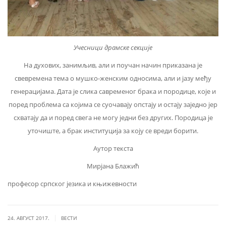
Учесници драмске секције
На духових, занимљив, али и поучан начин приказана је
свевремена тема о мушко-женским односима, али и јазу међу
генерацијама. Дата је слика савременог брака и породице, које и
поред проблема са којима се суочавају опстају и остају заједно јер
схватају да и поред свега не могу једни без других. Породица је
уточиште, а брак институција за коју се вреди борити.
Аутор текста
Мирјана Блажић
професор српског језика и књижевности
|
24. АВГУСТ 2017.
ВЕСТИ