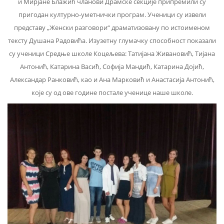
и Мирјане Блажић чланови Драмске секције припремили су
пригодан културно-уметнички програм. Ученици су извели
представу „Женски разговори“ драматизовану по истоименом
тексту Душана Радовића. Изузетну глумачку способност показали
су ученици Средње школе Коцељева: Татијана Живановић, Тијана
Антонић, Катарина Васић, Софија Мандић, Катарина Дојић,
Александар Ранковић, као и Ана Марковић и Анастасија Антонић,
које су од ове године постале ученице наше школе.