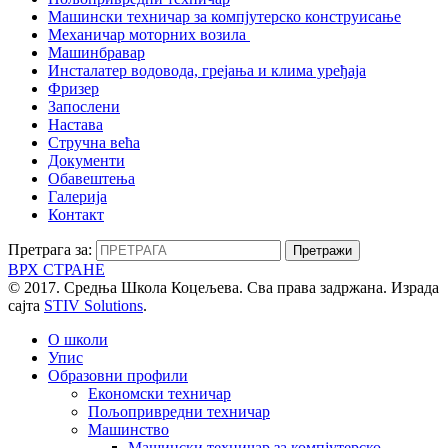
Машински техничар за компјутерско конструисање
Механичар моторних возила
Машинбравар
Инсталатер водовода, грејања и клима уређаја
Фризер
Запослени
Настава
Стручна већа
Документи
Обавештења
Галерија
Контакт
Претрага за:
ВРХ СТРАНЕ
© 2017. Средња Школа Коцељева. Сва права задржана. Израда
сајта
STIV Solutions
.
О школи
Упис
Образовни профили
Економски техничар
Пољопривредни техничар
Машинство
Машински техничар за компјутерско