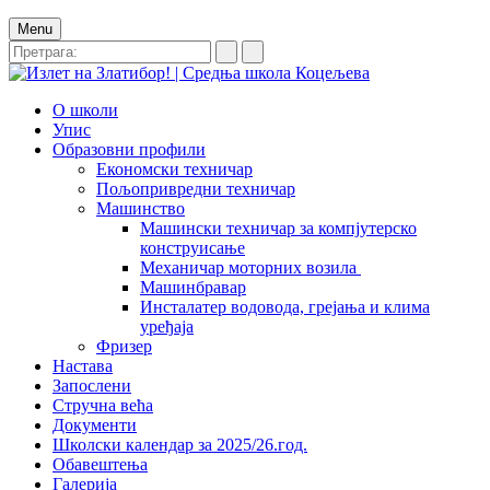
Menu
О школи
Упис
Образовни профили
Економски техничар
Пољопривредни техничар
Машинство
Машински техничар за компјутерско
конструисање
Механичар моторних возила
Машинбравар
Инсталатер водовода, грејања и клима
уређаја
Фризер
Настава
Запослени
Стручна већа
Документи
Школски календар за 2025/26.год.
Обавештења
Галерија