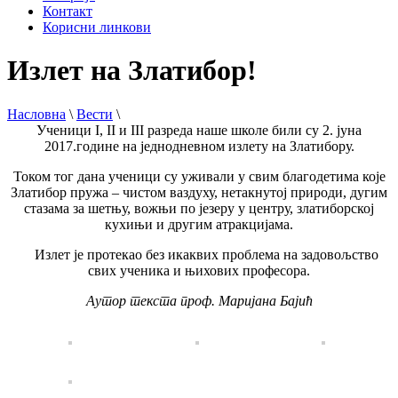
Контакт
Корисни линкови
Излет на Златибор!
Насловна
\
Вести
\
Ученици I, II и III разреда наше школе били су 2. јуна
2017.године на једнодневном излету на Златибору.
Током тог дана ученици су уживали у свим благодетима које
Златибор пружа – чистом ваздуху, нетакнутој природи, дугим
стазама за шетњу, вожњи по језеру у центру, златиборској
кухињи и другим атракцијама.
Излет је протекао без икаквих проблема на задовољство
свих ученика и њихових професора.
Аутор текста проф. Маријана Бајић