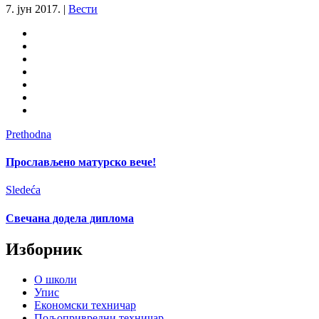
7. јун 2017.
|
Вести
Prethodna
Прослављено матурско вече!
Sledeća
Свечана додела диплома
Изборник
О школи
Упис
Економски техничар
Пољопривредни техничар