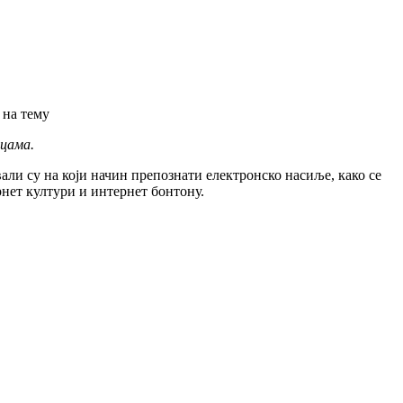
 на тему
ицама.
ли су на који начин препознати електронско насиље, како се
рнет култури и интернет бонтону.