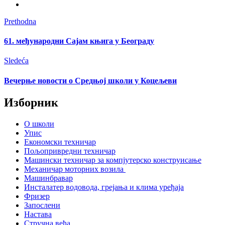
Prethodna
61. међународни Сајам књига у Београду
Sledeća
Вечерње новости о Средњој школи у Коцељеви
Изборник
О школи
Упис
Економски техничар
Пољопривредни техничар
Машински техничар за компјутерско конструисање
Механичар моторних возила
Машинбравар
Инсталатер водовода, грејања и клима уређаја
Фризер
Запослени
Настава
Стручна већа