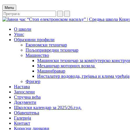
Menu
О школи
Упис
Образовни профили
Економски техничар
Пољопривредни техничар
Машинство
Машински техничар за компјутерско констру
Механичар моторних возила
Машинбравар
Инсталатер водовода, грејања и клима уређаја
Фризер
Настава
Запослени
Стручна већа
Документи
Школски календар за 2025/26.год.
Обавештења
Галерија
Контакт
Корисни линкови