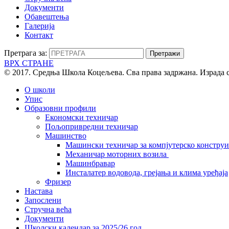
Документи
Обавештења
Галерија
Контакт
Претрага за:
ВРХ СТРАНЕ
© 2017. Средња Школа Коцељева. Сва права задржана. Израда 
О школи
Упис
Образовни профили
Економски техничар
Пољопривредни техничар
Машинство
Машински техничар за компјутерско констру
Механичар моторних возила
Машинбравар
Инсталатер водовода, грејања и клима уређаја
Фризер
Настава
Запослени
Стручна већа
Документи
Школски календар за 2025/26.год.