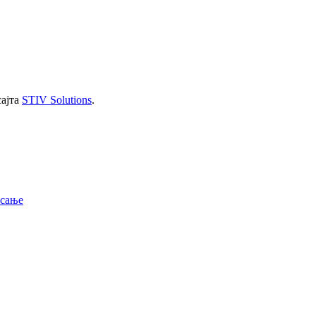
сајта
STIV Solutions
.
исање