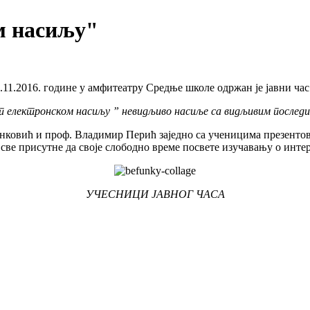
м насиљу"
.11.2016. године у амфитеатру Средње школе одржан је јавни час
 електронском насиљу ” невидљиво насиље са видљивим послед
нковић и проф. Владимир Перић заједно са ученицима презентова
све присутне да своје слободно време посвете изучавању о инте
УЧЕСНИЦИ ЈАВНОГ ЧАСА