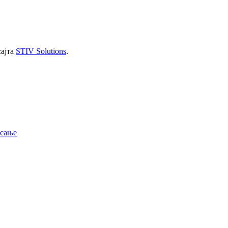
сајта
STIV Solutions
.
исање