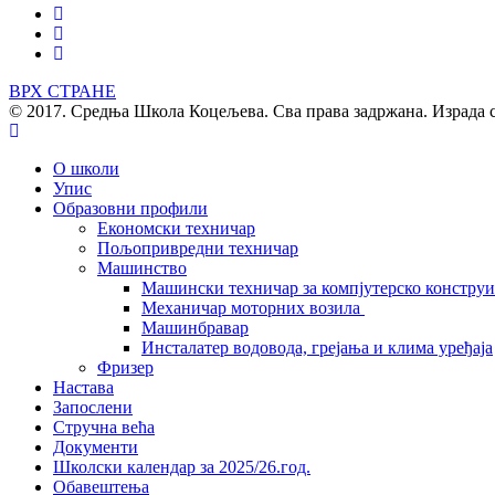
ВРХ СТРАНЕ
© 2017. Средња Школа Коцељева. Сва права задржана. Израда 
О школи
Упис
Образовни профили
Економски техничар
Пољопривредни техничар
Машинство
Машински техничар за компјутерско констру
Механичар моторних возила
Машинбравар
Инсталатер водовода, грејања и клима уређаја
Фризер
Настава
Запослени
Стручна већа
Документи
Школски календар за 2025/26.год.
Обавештења