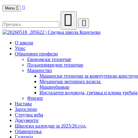
Menu
О школи
Упис
Образовни профили
Економски техничар
Пољопривредни техничар
Машинство
Машински техничар за компјутерско констру
Механичар моторних возила
Машинбравар
Инсталатер водовода, грејања и клима уређаја
Фризер
Настава
Запослени
Стручна већа
Документи
Школски календар за 2025/26.год.
Обавештења
Галерија