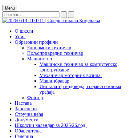
Menu
О школи
Упис
Образовни профили
Економски техничар
Пољопривредни техничар
Машинство
Машински техничар за компјутерско
конструисање
Механичар моторних возила
Машинбравар
Инсталатер водовода, грејања и клима
уређаја
Фризер
Настава
Запослени
Стручна већа
Документи
Школски календар за 2025/26.год.
Обавештења
Галерија