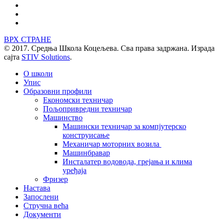
ВРХ СТРАНЕ
© 2017. Средња Школа Коцељева. Сва права задржана. Израда
сајта
STIV Solutions
.
О школи
Упис
Образовни профили
Економски техничар
Пољопривредни техничар
Машинство
Машински техничар за компјутерско
конструисање
Механичар моторних возила
Машинбравар
Инсталатер водовода, грејања и клима
уређаја
Фризер
Настава
Запослени
Стручна већа
Документи