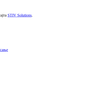
сајта
STIV Solutions
.
исање