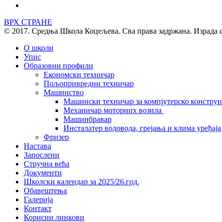
ВРХ СТРАНЕ
© 2017. Средња Школа Коцељева. Сва права задржана. Израда 
О школи
Упис
Образовни профили
Економски техничар
Пољопривредни техничар
Машинство
Машински техничар за компјутерско констру
Механичар моторних возила
Машинбравар
Инсталатер водовода, грејања и клима уређаја
Фризер
Настава
Запослени
Стручна већа
Документи
Школски календар за 2025/26.год.
Обавештења
Галерија
Контакт
Корисни линкови