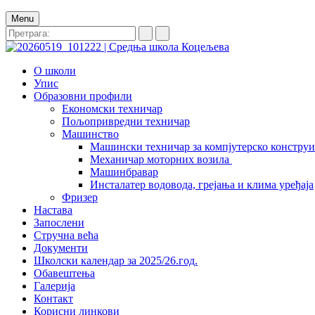
Menu
О школи
Упис
Образовни профили
Економски техничар
Пољопривредни техничар
Машинство
Машински техничар за компјутерско констру
Механичар моторних возила
Машинбравар
Инсталатер водовода, грејања и клима уређаја
Фризер
Настава
Запослени
Стручна већа
Документи
Школски календар за 2025/26.год.
Обавештења
Галерија
Контакт
Корисни линкови