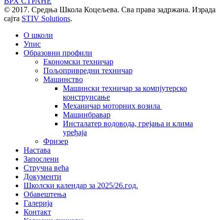
ВРХ СТРАНЕ
© 2017. Средња Школа Коцељева. Сва права задржана. Израда
сајта
STIV Solutions
.
О школи
Упис
Образовни профили
Економски техничар
Пољопривредни техничар
Машинство
Машински техничар за компјутерско
конструисање
Механичар моторних возила
Машинбравар
Инсталатер водовода, грејања и клима
уређаја
Фризер
Настава
Запослени
Стручна већа
Документи
Школски календар за 2025/26.год.
Обавештења
Галерија
Контакт