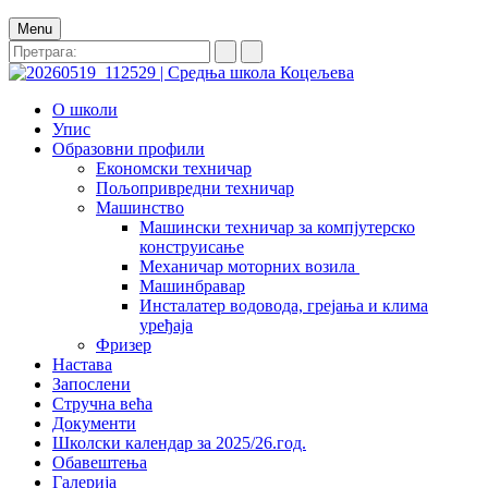
Menu
О школи
Упис
Образовни профили
Економски техничар
Пољопривредни техничар
Машинство
Машински техничар за компјутерско
конструисање
Механичар моторних возила
Машинбравар
Инсталатер водовода, грејања и клима
уређаја
Фризер
Настава
Запослени
Стручна већа
Документи
Школски календар за 2025/26.год.
Обавештења
Галерија