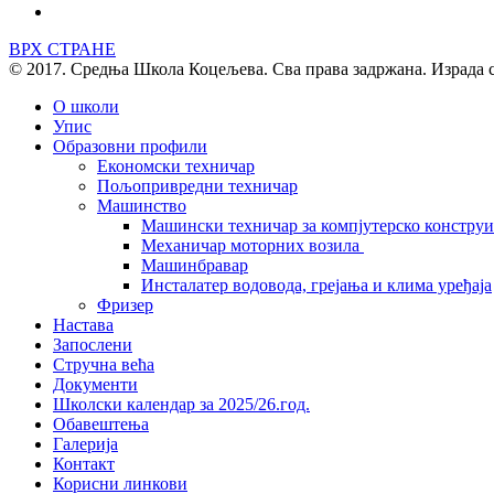
ВРХ СТРАНЕ
© 2017. Средња Школа Коцељева. Сва права задржана. Израда 
О школи
Упис
Образовни профили
Економски техничар
Пољопривредни техничар
Машинство
Машински техничар за компјутерско констру
Механичар моторних возила
Машинбравар
Инсталатер водовода, грејања и клима уређаја
Фризер
Настава
Запослени
Стручна већа
Документи
Школски календар за 2025/26.год.
Обавештења
Галерија
Контакт
Корисни линкови