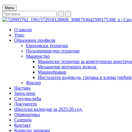
Menu
О школи
Упис
Образовни профили
Економски техничар
Пољопривредни техничар
Машинство
Машински техничар за компјутерско констру
Механичар моторних возила
Машинбравар
Инсталатер водовода, грејања и клима уређаја
Фризер
Настава
Запослени
Стручна већа
Документи
Школски календар за 2025/26.год.
Обавештења
Галерија
Контакт
Корисни линкови