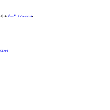
сајта
STIV Solutions
.
исање