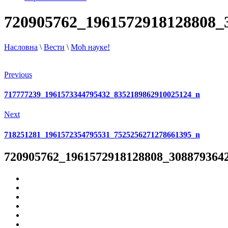
720905762_1961572918128808_
Насловна
\
Вести
\
Моћ науке!
Previous
717777239_1961573344795432_8352189862910025124_n
Next
718251281_1961572354795531_7525256271278661395_n
720905762_1961572918128808_308879364