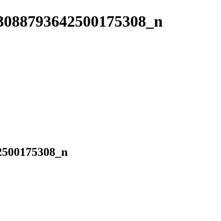
3088793642500175308_n
2500175308_n