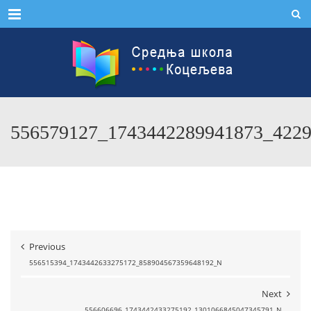
Menu
556579127_1743442289941873_422
Previous
556515394_1743442633275172_858904567359648192_N
Next
556606696_1743442433275192_1301066845047345791_N