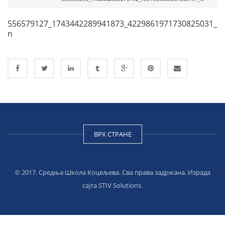
556579127_1743442289941873_4229861971730825031_
n
ВРХ СТРАНЕ
© 2017. Средња Школа Коцељева. Сва права задржана. Израда
сајта
STIV Solutions
.