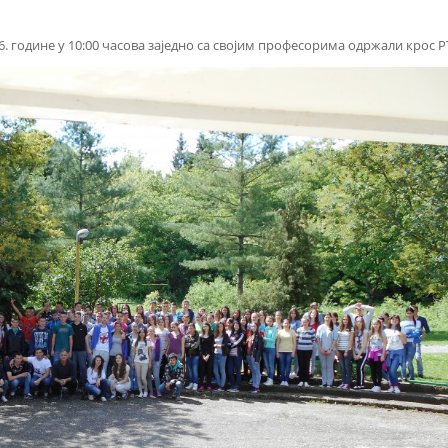
. године у 10:00 часова заједно са својим професорима одржали крос Р