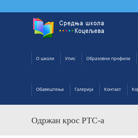
О школи
Упис
Образовни профили
Обавештења
Галерија
Контакт
Ко
Одржан крос РТС-а