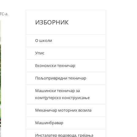
ТС-а.
ИЗБОРНИК
О школи
Упис
Економски техничар
Пољопривредни техничар
Машински техничар за
компјутерско конструисање
Механичар моторних возила
Машинбравар
Инсталатер водовода, грејања