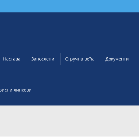
Настава
Запослени
Стручна већа
Документи
рисни линкови