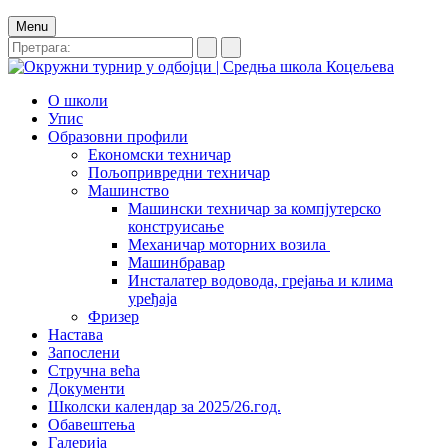
Menu
О школи
Упис
Образовни профили
Економски техничар
Пољопривредни техничар
Машинство
Машински техничар за компјутерско
конструисање
Механичар моторних возила
Машинбравар
Инсталатер водовода, грејања и клима
уређаја
Фризер
Настава
Запослени
Стручна већа
Документи
Школски календар за 2025/26.год.
Обавештења
Галерија