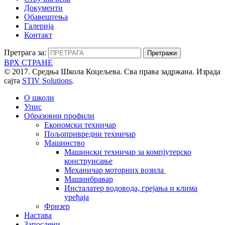
Документи
Обавештења
Галерија
Контакт
Претрага за:
ВРХ СТРАНЕ
© 2017. Средња Школа Коцељева. Сва права задржана. Израда
сајта
STIV Solutions
.
О школи
Упис
Образовни профили
Економски техничар
Пољопривредни техничар
Машинство
Машински техничар за компјутерско
конструисање
Механичар моторних возила
Машинбравар
Инсталатер водовода, грејања и клима
уређаја
Фризер
Настава
Запослени