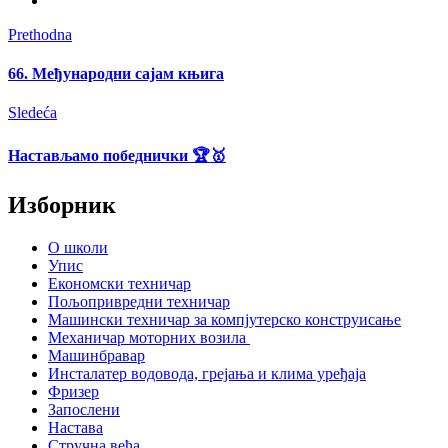
Prethodna
66. Међународни сајам књига
Sledeća
Настављамо победнички 🏆🥇
Изборник
О школи
Упис
Економски техничар
Пољопривредни техничар
Машински техничар за компјутерско конструисање
Механичар моторних возила
Машинбравар
Инсталатер водовода, грејања и клима уређаја
Фризер
Запослени
Настава
Стручна већа