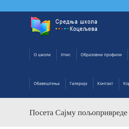
О школи
Упис
Образовни профили
Обавештења
Галерија
Контакт
Ко
Посета Сајму пољопривреде