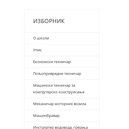
ИЗБОРНИК
О школи
Упис
Економски техничар
Пољопривредни техничар
Машински техничар за
компјутерско конструисање
Механичар моторних возила
Машинбравар
Инсталатер водовода, грејања