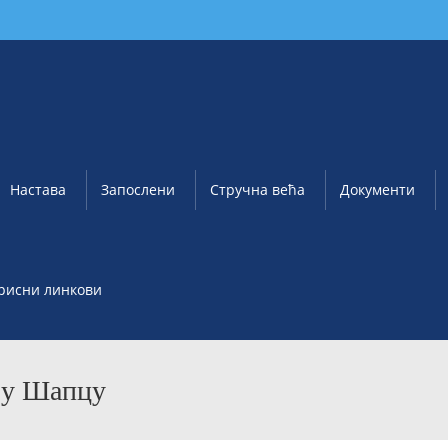
Настава
Запослени
Стручна већа
Документи
рисни линкови
 у Шапцу