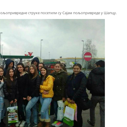
 пољопривредне струке посетили су Сајам пољопривреде у Шапцу.