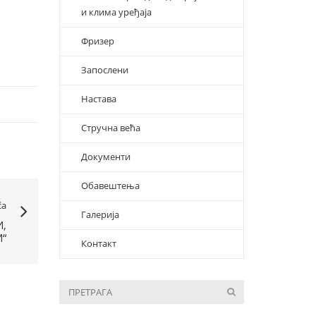
и клима уређаја
Фризер
Запослени
Настава
Стручна већа
Документи
Обавештења
ća
Галерија
И,
“
Контакт