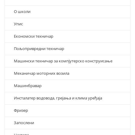
О школи
Упис
Економски техничар
Пољопривредни техничар
Машински техничар за компјутерско конструисање
Механичар моторних возила
Машинбравар
Инсталатер водовода, грејања и клима уређаја
Фризер
Запослени