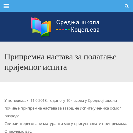
Menu
Припремна настава за полагање
пријемног испита
У понедељак, 11.6.2018. године, у 10 часова у Средњој школи
почиње припремна настава за завршне испите ученика осмог
разреда.
Сви заинтересовани матуранти могу присуствовати припремама.
Очекујемо вас.