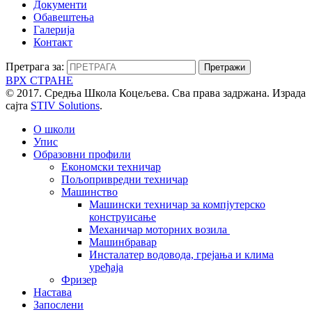
Документи
Обавештења
Галерија
Контакт
Претрага за:
ВРХ СТРАНЕ
© 2017. Средња Школа Коцељева. Сва права задржана. Израда
сајта
STIV Solutions
.
О школи
Упис
Образовни профили
Економски техничар
Пољопривредни техничар
Машинство
Машински техничар за компјутерско
конструисање
Механичар моторних возила
Машинбравар
Инсталатер водовода, грејања и клима
уређаја
Фризер
Настава
Запослени