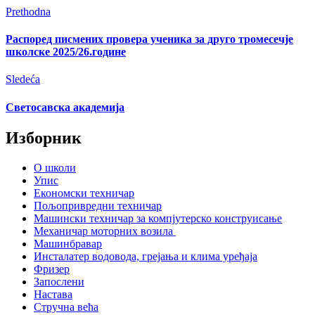
Prethodna
Распоред писмених провера ученика за друго тромесечје
школске 2025/26.године
Sledeća
Светосавска академија
Изборник
О школи
Упис
Економски техничар
Пољопривредни техничар
Машински техничар за компјутерско конструисање
Механичар моторних возила
Машинбравар
Инсталатер водовода, грејања и клима уређаја
Фризер
Запослени
Настава
Стручна већа