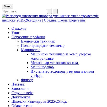
Menu
О школи
Упис
Образовни профили
Економски техничар
Пољопривредни техничар
Машинство
Машински техничар за компјутерско
конструисање
Механичар моторних возила
Машинбравар
Инсталатер водовода, грејања и клима
уређаја
Фризер
Настава
Запослени
Стручна већа
Документи
Школски календар за 2025/26.год.
Обавештења