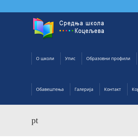
О школи
Упис
Образовни профили
Обавештења
Галерија
Контакт
Ко
pt