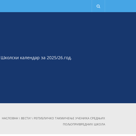
Школски календар за 2025/26.год.
НАСЛОВНА
\
ВЕСТИ
\
РЕПУБЛИЧКО ТАКМИЧЕЊЕ УЧЕНИКА СРЕДЊИХ
ПОЉОПРИВРЕДНИХ ШКОЛА