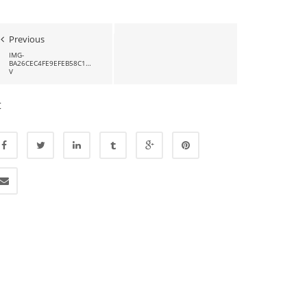
Previous
IMG-
BA26CEC4FE9EFEB58C1D2262E4CE2D01-
V
t