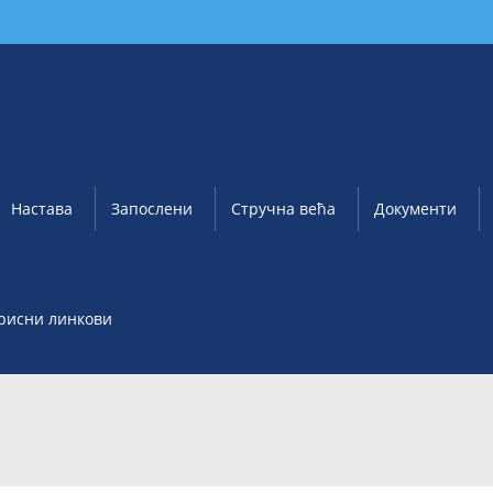
Настава
Запослени
Стручна већа
Документи
рисни линкови