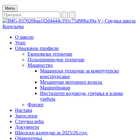
Menu
О школи
Упис
Образовни профили
Економски техничар
Пољопривредни техничар
Машинство
Машински техничар за компјутерско
конструисање
Механичар моторних возила
Машинбравар
Инсталатер водовода, грејања и клима
уређаја
Фризер
Настава
Запослени
Стручна већа
Документи
Школски календар за 2025/26.год.
Обавештења