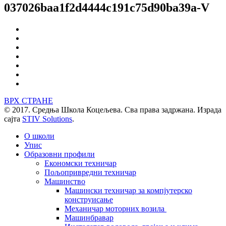
037026baa1f2d4444c191c75d90ba39a-V
ВРХ СТРАНЕ
© 2017. Средња Школа Коцељева. Сва права задржана. Израда
сајта
STIV Solutions
.
О школи
Упис
Образовни профили
Економски техничар
Пољопривредни техничар
Машинство
Машински техничар за компјутерско
конструисање
Механичар моторних возила
Машинбравар