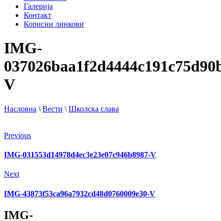
Галерија
Контакт
Корисни линкови
IMG-
037026baa1f2d4444c191c75d90
V
Насловна
\
Вести
\
Школска слава
Previous
IMG-031553d14978d4ec3e23e07c946b8987-V
Next
IMG-43873f53ca96a7932cd48d0760009e30-V
IMG-