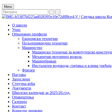
Menu
О школи
Упис
Образовни профили
Економски техничар
Пољопривредни техничар
Машинство
Машински техничар за компјутерско констру
Механичар моторних возила
Машинбравар
Инсталатер водовода, грејања и клима уређаја
Фризер
Настава
Запослени
Стручна већа
Документи
Школски календар за 2025/26.год.
Обавештења
Галерија
Контакт
Корисни линкови