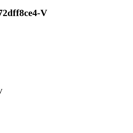
72dff8ce4-V
V