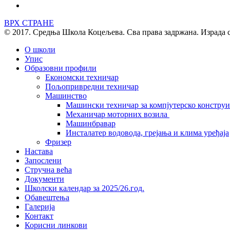
ВРХ СТРАНЕ
© 2017. Средња Школа Коцељева. Сва права задржана. Израда 
О школи
Упис
Образовни профили
Економски техничар
Пољопривредни техничар
Машинство
Машински техничар за компјутерско констру
Механичар моторних возила
Машинбравар
Инсталатер водовода, грејања и клима уређаја
Фризер
Настава
Запослени
Стручна већа
Документи
Школски календар за 2025/26.год.
Обавештења
Галерија
Контакт
Корисни линкови