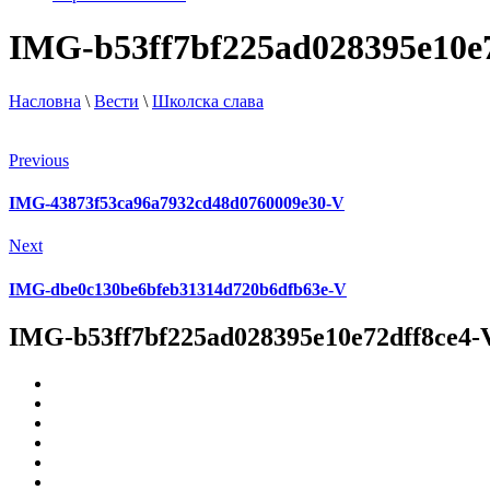
IMG-b53ff7bf225ad028395e10e
Насловна
\
Вести
\
Школска слава
Previous
IMG-43873f53ca96a7932cd48d0760009e30-V
Next
IMG-dbe0c130be6bfeb31314d720b6dfb63e-V
IMG-b53ff7bf225ad028395e10e72dff8ce4-