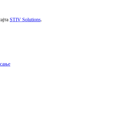
сајта
STIV Solutions
.
исање