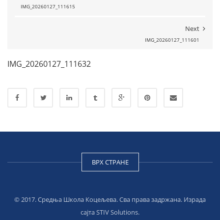
IMG_20260127_111615
Next
IMG_20260127_111601
IMG_20260127_111632
ВРХ СТРАНЕ
© 2017. Средња Школа Коцељева. Сва права задржана. Израда
сајта
STIV Solutions
.