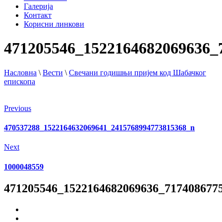
Галерија
Контакт
Корисни линкови
471205546_1522164682069636_
Насловна
\
Вести
\
Свечани годишњи пријем код Шабачког
епископа
Previous
470537288_1522164632069641_2415768994773815368_n
Next
1000048559
471205546_1522164682069636_717408677