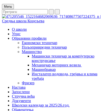
Menu
О школи
Упис
Образовни профили
Економски техничар
Пољопривредни техничар
Машинство
Машински техничар за компјутерско
конструисање
Механичар моторних возила
Машинбравар
Инсталатер водовода, грејања и клима
уређаја
Фризер
Настава
Запослени
Стручна већа
Документи
Школски календар за 2025/26.год.
Обавештења