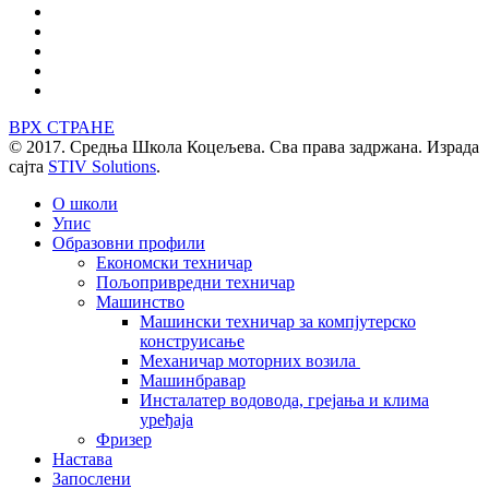
ВРХ СТРАНЕ
© 2017. Средња Школа Коцељева. Сва права задржана. Израда
сајта
STIV Solutions
.
О школи
Упис
Образовни профили
Економски техничар
Пољопривредни техничар
Машинство
Машински техничар за компјутерско
конструисање
Механичар моторних возила
Машинбравар
Инсталатер водовода, грејања и клима
уређаја
Фризер
Настава
Запослени