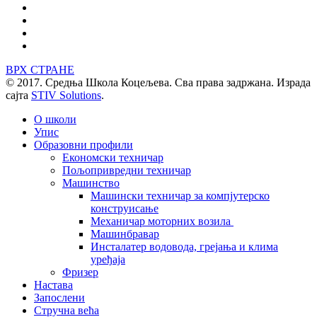
ВРХ СТРАНЕ
© 2017. Средња Школа Коцељева. Сва права задржана. Израда
сајта
STIV Solutions
.
О школи
Упис
Образовни профили
Економски техничар
Пољопривредни техничар
Машинство
Машински техничар за компјутерско
конструисање
Механичар моторних возила
Машинбравар
Инсталатер водовода, грејања и клима
уређаја
Фризер
Настава
Запослени
Стручна већа