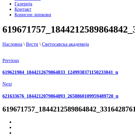
Галерија
Контакт
Корисни линкови
619671757_1844212589864842_
Насловна
\
Вести
\
Светосавска академија
Previous
619621984_1844212679864833_1249938371150233041_n
Next
621633676_1844212079864893_2658860109959489720_n
619671757_1844212589864842_331642876