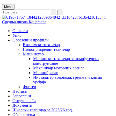
Menu
О школи
Упис
Образовни профили
Економски техничар
Пољопривредни техничар
Машинство
Машински техничар за компјутерско
конструисање
Механичар моторних возила
Машинбравар
Инсталатер водовода, грејања и клима
уређаја
Фризер
Настава
Запослени
Стручна већа
Документи
Школски календар за 2025/26.год.
Обавештења