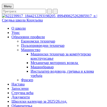
Menu
О школи
Упис
Образовни профили
Економски техничар
Пољопривредни техничар
Машинство
Машински техничар за компјутерско
конструисање
Механичар моторних возила
Машинбравар
Инсталатер водовода, грејања и клима
уређаја
Фризер
Настава
Запослени
Стручна већа
Документи
Школски календар за 2025/26.год.
Обавештења