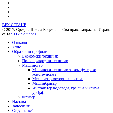
ВРХ СТРАНЕ
© 2017. Средња Школа Коцељева. Сва права задржана. Израда
сајта
STIV Solutions
.
О школи
Упис
Образовни профили
Економски техничар
Пољопривредни техничар
Машинство
Машински техничар за компјутерско
конструисање
Механичар моторних возила
Машинбравар
Инсталатер водовода, грејања и клима
уређаја
Фризер
Настава
Запослени
Стручна већа