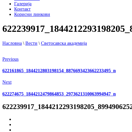
Галерија
Контакт
Корисни линкови
622239917_1844212293198205_
Насловна
\
Вести
\
Светосавска академија
Previous
622161865_1844212803198154_8876693423662233495_n
Next
622274675_1844212479864853_2973621310063994947_n
622239917_1844212293198205_899490625