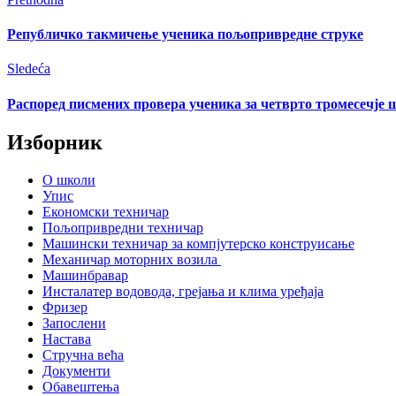
Републичко такмичење ученика пољопривредне струке
Sledeća
Распоред писмених провера ученика за четврто тромесечје ш
Изборник
О школи
Упис
Економски техничар
Пољопривредни техничар
Машински техничар за компјутерско конструисање
Механичар моторних возила
Машинбравар
Инсталатер водовода, грејања и клима уређаја
Фризер
Запослени
Настава
Стручна већа
Документи
Обавештења