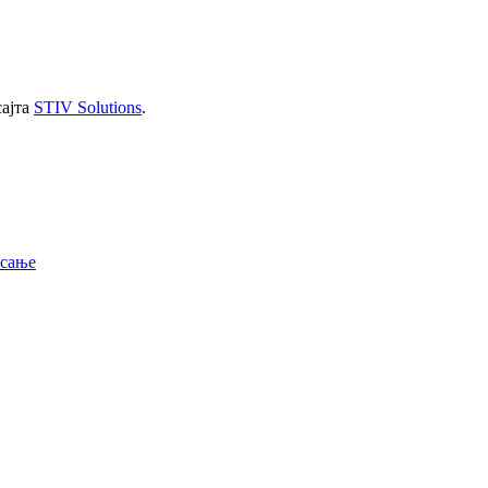
сајта
STIV Solutions
.
исање