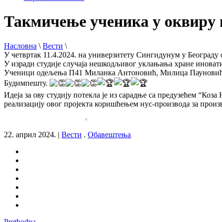
Такмичење ученика у оквиру 
Насловна
\
Вести
\
У четвртак 11.4.2024. на универзитету Сингидунум у Београду о
У изради студије случаја нешкодљивог уклањања хране иновати
Ученици одељења П41 Миланка Антоновић, Милица Пауновић и 
Будимпешту.
Идеја за ову студију потекла је из сарадње са предузећем “Коз
реализацију овог пројекта коришћењем нус-производа за произ
22. април 2024.
|
Вести
.
Обавештења
Prethodna