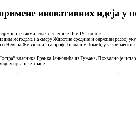
примене иновативних идеја у 
држано је такмичење за ученике III и IV године.
вним методама на смеру Животна средина и одрживи развој укуп
Невена Живановић са проф. Горданом Томић, у улози ментора, 
а Ностра” власника Бранка Јанковића из Гуњака. Похвално је ист
водњу органске хране.