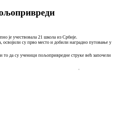
пољопривреди
но је учествовала 21 школа из Србије.
освојили су прво место и добили наградно путовање у
аћи то да су ученици пољопривредне струке већ започели