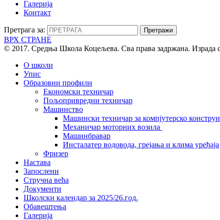
Галерија
Контакт
Претрага за:
ВРХ СТРАНЕ
© 2017. Средња Школа Коцељева. Сва права задржана. Израда 
О школи
Упис
Образовни профили
Економски техничар
Пољопривредни техничар
Машинство
Машински техничар за компјутерско констру
Механичар моторних возила
Машинбравар
Инсталатер водовода, грејања и клима уређаја
Фризер
Настава
Запослени
Стручна већа
Документи
Школски календар за 2025/26.год.
Обавештења
Галерија