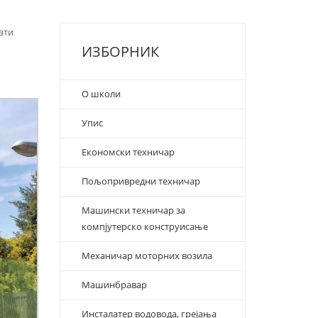
ати
ИЗБОРНИК
О школи
Упис
Економски техничар
Пољопривредни техничар
Машински техничар за
компјутерско конструисање
Механичар моторних возила
Машинбравар
Инсталатер водовода, грејања