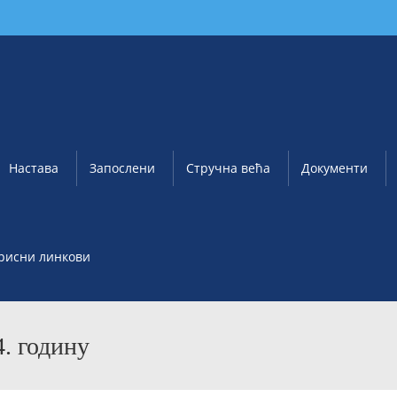
Настава
Запослени
Стручна већа
Документи
рисни линкови
. годину