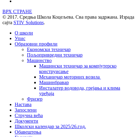
ВРХ СТРАНЕ
© 2017. Средња Школа Коцељева. Сва права задржана. Израда
сајта
STIV Solutions
.
О школи
Упис
Образовни профили
Економски техничар
Пољопривредни техничар
Машинство
Машински техничар за компјутерско
конструисање
Механичар моторних возила
Машинбравар
Инсталатер водовода, грејања и клима
уређаја
Фризер
Настава
Запослени
Стручна већа
Документи
Школски календар за 2025/26.год.
Обавештења