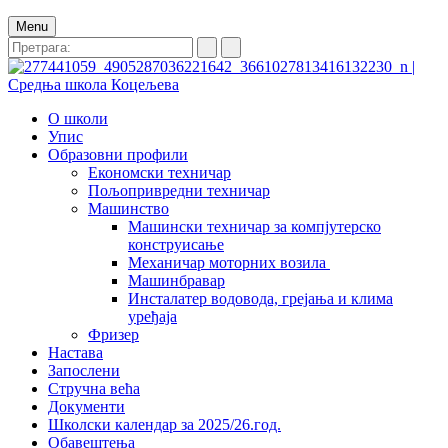
Menu
О школи
Упис
Образовни профили
Економски техничар
Пољопривредни техничар
Машинство
Машински техничар за компјутерско
конструисање
Механичар моторних возила
Машинбравар
Инсталатер водовода, грејања и клима
уређаја
Фризер
Настава
Запослени
Стручна већа
Документи
Школски календар за 2025/26.год.
Обавештења