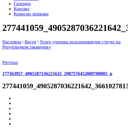
Галерија
Контакт
Корисни линкови
277441059_4905287036221642_
Насловна
\
Вести
\
Успех ученика пољопривредне струке на
Републичком такмичењу
Previous
277363957_4905287136221632_2987576452009780805_n
277441059_4905287036221642_366102781