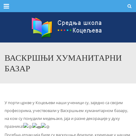
Menu
ВАСКРШЊИ ХУМАНИТАРНИ
БАЗАР
У порти цркве у Коцељеви наши ученици су, заједно са својим
професорима, учествовали у Васкршњем хуманитарном базару,
на ком су понудили медењаке, јаја и разне декорације у духу
празника!
Посебна атракција биле су васкршње фризуре, креиране у нашем