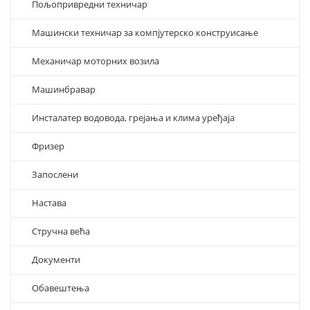
Пољопривредни техничар
Машински техничар за компјутерско конструисање
Механичар моторних возила
Машинбравар
Инсталатер водовода, грејања и клима уређаја
Фризер
Запослени
Настава
Стручна већа
Документи
Обавештења