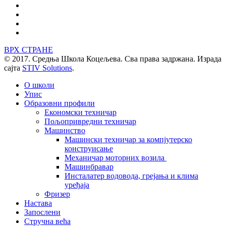
ВРХ СТРАНЕ
© 2017. Средња Школа Коцељева. Сва права задржана. Израда
сајта
STIV Solutions
.
О школи
Упис
Образовни профили
Економски техничар
Пољопривредни техничар
Машинство
Машински техничар за компјутерско
конструисање
Механичар моторних возила
Машинбравар
Инсталатер водовода, грејања и клима
уређаја
Фризер
Настава
Запослени
Стручна већа