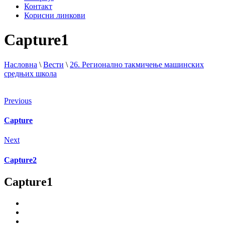
Контакт
Корисни линкови
Capture1
Насловна
\
Вести
\
26. Регионално такмичење машинских
средњих школа
Previous
Capture
Next
Capture2
Capture1