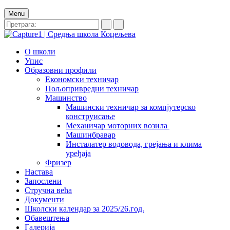
Menu
О школи
Упис
Образовни профили
Економски техничар
Пољопривредни техничар
Машинство
Машински техничар за компјутерско
конструисање
Механичар моторних возила
Машинбравар
Инсталатер водовода, грејања и клима
уређаја
Фризер
Настава
Запослени
Стручна већа
Документи
Школски календар за 2025/26.год.
Обавештења
Галерија