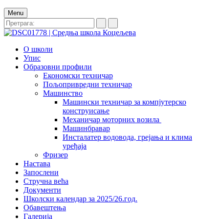
Menu
О школи
Упис
Образовни профили
Економски техничар
Пољопривредни техничар
Машинство
Машински техничар за компјутерско
конструисање
Механичар моторних возила
Машинбравар
Инсталатер водовода, грејања и клима
уређаја
Фризер
Настава
Запослени
Стручна већа
Документи
Школски календар за 2025/26.год.
Обавештења
Галерија