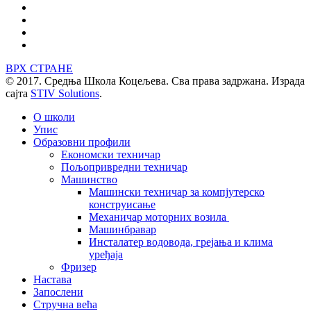
ВРХ СТРАНЕ
© 2017. Средња Школа Коцељева. Сва права задржана. Израда
сајта
STIV Solutions
.
О школи
Упис
Образовни профили
Економски техничар
Пољопривредни техничар
Машинство
Машински техничар за компјутерско
конструисање
Механичар моторних возила
Машинбравар
Инсталатер водовода, грејања и клима
уређаја
Фризер
Настава
Запослени
Стручна већа