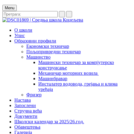
Menu
О школи
Упис
Образовни профили
Економски техничар
Пољопривредни техничар
Машинство
Машински техничар за компјутерско
конструисање
Механичар моторних возила
Машинбравар
Инсталатер водовода, грејања и клима
уређаја
Фризер
Настава
Запослени
Стручна већа
Документи
Школски календар за 2025/26.год.
Обавештења
Галерија