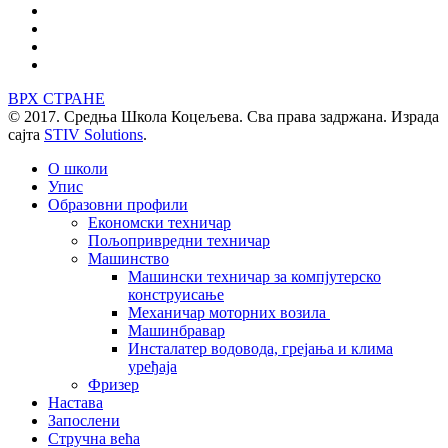
ВРХ СТРАНЕ
© 2017. Средња Школа Коцељева. Сва права задржана. Израда
сајта
STIV Solutions
.
О школи
Упис
Образовни профили
Економски техничар
Пољопривредни техничар
Машинство
Машински техничар за компјутерско
конструисање
Механичар моторних возила
Машинбравар
Инсталатер водовода, грејања и клима
уређаја
Фризер
Настава
Запослени
Стручна већа