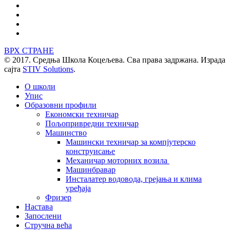
ВРХ СТРАНЕ
© 2017. Средња Школа Коцељева. Сва права задржана. Израда
сајта
STIV Solutions
.
О школи
Упис
Образовни профили
Економски техничар
Пољопривредни техничар
Машинство
Машински техничар за компјутерско
конструисање
Механичар моторних возила
Машинбравар
Инсталатер водовода, грејања и клима
уређаја
Фризер
Настава
Запослени
Стручна већа