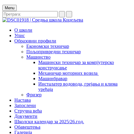
Menu
О школи
Упис
Образовни профили
Економски техничар
Пољопривредни техничар
Машинство
Машински техничар за компјутерско
конструисање
Механичар моторних возила
Машинбравар
Инсталатер водовода, грејања и клима
уређаја
Фризер
Настава
Запослени
Стручна већа
Документи
Школски календар за 2025/26.год.
Обавештења
Галерија