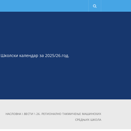
Школски календар за 2025/26.год.
НАСЛОВНА
\
ВЕСТИ
\
26. РЕГИОНАЛНО ТАКМИЧЕЊЕ МАШИНСКИХ
СРЕДЊИХ ШКОЛА