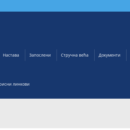
Настава
Запослени
Стручна већа
Документи
рисни линкови