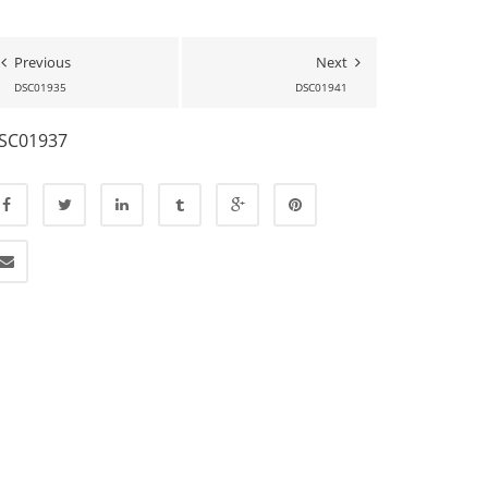
Previous
Next
DSC01935
DSC01941
SC01937