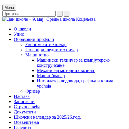
Menu
О школи
Упис
Образовни профили
Економски техничар
Пољопривредни техничар
Машинство
Машински техничар за компјутерско
конструисање
Механичар моторних возила
Машинбравар
Инсталатер водовода, грејања и клима
уређаја
Фризер
Настава
Запослени
Стручна већа
Документи
Школски календар за 2025/26.год.
Обавештења
Галерија