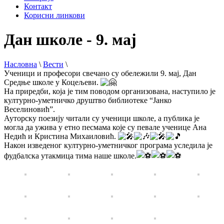
Контакт
Корисни линкови
Дан школе - 9. мај
Насловна
\
Вести
\
Ученици и професори свечано су обележили 9. мај, Дан
Средње школе у Коцељеви.
На приредби, која је тим поводом организована, наступило је
културно-уметничко друштво библиотеке “Јанко
Веселиновић”.
Ауторску поезију читали су ученици школе, а публика је
могла да ужива у етно песмама које су певале ученице Ана
Недић и Кристина Михаиловић.
Након изведеног културно-уметничког програма уследила је
фудбалска утакмица тима наше школе.