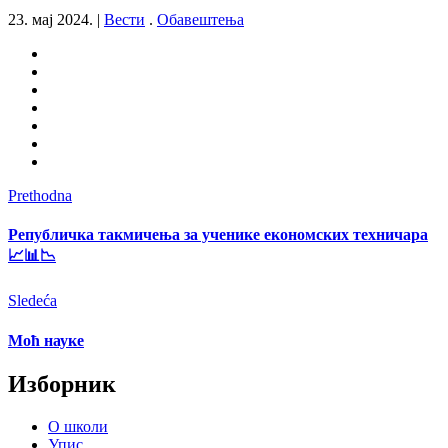
23. мај 2024.
|
Вести
.
Обавештења
Prethodna
Републичка такмичења за ученике економских техничара
📈📊📉
Sledeća
Моћ науке
Изборник
О школи
Упис