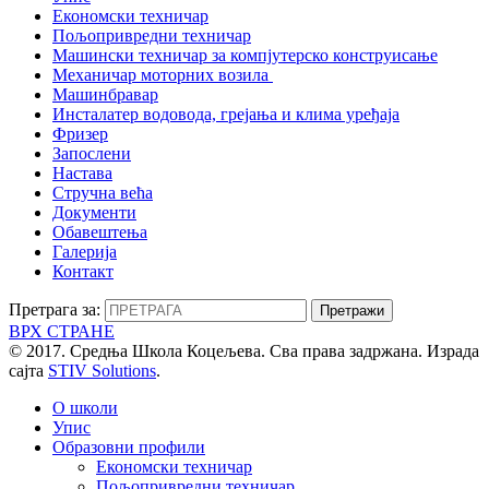
Економски техничар
Пољопривредни техничар
Машински техничар за компјутерско конструисање
Механичар моторних возила
Машинбравар
Инсталатер водовода, грејања и клима уређаја
Фризер
Запослени
Настава
Стручна већа
Документи
Обавештења
Галерија
Контакт
Претрага за:
ВРХ СТРАНЕ
© 2017. Средња Школа Коцељева. Сва права задржана. Израда
сајта
STIV Solutions
.
О школи
Упис
Образовни профили
Економски техничар
Пољопривредни техничар