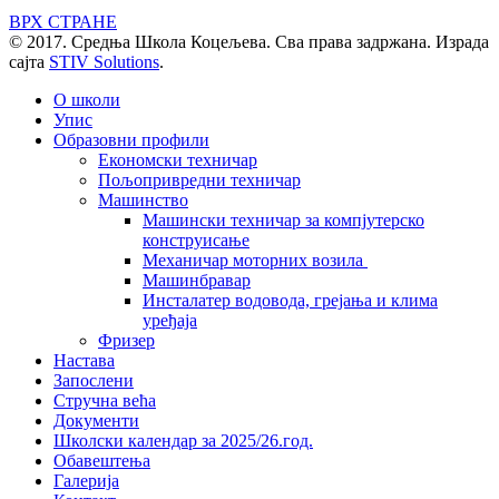
ВРХ СТРАНЕ
© 2017. Средња Школа Коцељева. Сва права задржана. Израда
сајта
STIV Solutions
.
О школи
Упис
Образовни профили
Економски техничар
Пољопривредни техничар
Машинство
Машински техничар за компјутерско
конструисање
Механичар моторних возила
Машинбравар
Инсталатер водовода, грејања и клима
уређаја
Фризер
Настава
Запослени
Стручна већа
Документи
Школски календар за 2025/26.год.
Обавештења
Галерија