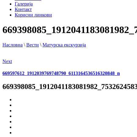
Галерија
Контакт
Корисни линкови
669398085_1912041183081982_
Насловна
\
Вести
\
Матурска екскурзија
Next
669597612_1912039769748790_6113164536516320848_n
669398085_1912041183081982_753262458