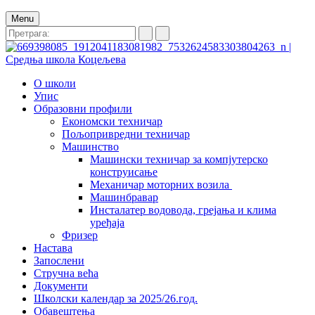
Menu
О школи
Упис
Образовни профили
Економски техничар
Пољопривредни техничар
Машинство
Машински техничар за компјутерско
конструисање
Механичар моторних возила
Машинбравар
Инсталатер водовода, грејања и клима
уређаја
Фризер
Настава
Запослени
Стручна већа
Документи
Школски календар за 2025/26.год.
Обавештења