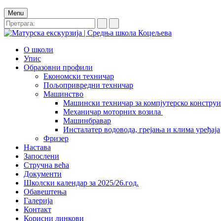
Menu
О школи
Упис
Образовни профили
Економски техничар
Пољопривредни техничар
Машинство
Машински техничар за компјутерско констру
Механичар моторних возила
Машинбравар
Инсталатер водовода, грејања и клима уређаја
Фризер
Настава
Запослени
Стручна већа
Документи
Школски календар за 2025/26.год.
Обавештења
Галерија
Контакт
Корисни линкови