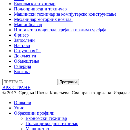
Економски техничар
Пољопривредни техничар
Машински техничар за компјутерско конструисање
Механичар моторних возила
Машинбравар
Инсталатер водовода, грејања и клима уређаја
Фризер
Запослени
Настава
Стручна већа
Документи
Обавештења
Галерија
Контакт
Претрага
за:
ВРХ СТРАНЕ
© 2017. Средња Школа Коцељева. Сва права задржана. Израда 
О школи
Упис
Образовни профили
Економски техничар
Пољопривредни техничар
Машинство