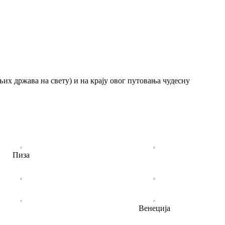
их држава на свету) и на крају овог путовања чудесну
Пиза
Венеција