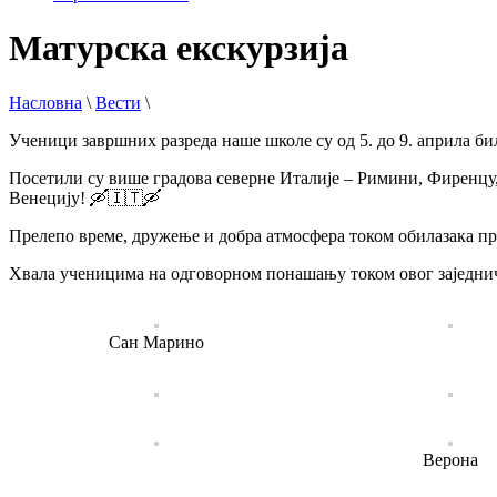
Матурска екскурзија
Насловна
\
Вести
\
Ученици завршних разреда наше школе су од 5. до 9. априла бил
Посетили су више градова северне Италије – Римини, Фиренцу,
Венецију! 🛶🇮🇹🛶
Прелепо време, дружење и добра атмосфера током обилазака пр
Хвала ученицима на одговорном понашању током овог заједни
Сан Марино
Верона