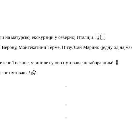
и на матурској екскурзији у северној Италији! 🇮🇹
 Верону, Монтекатини Терме, Пизу, Сан Марино (једну од најмањ
елепе Тоскане, учиниле су ово путовање незаборавним! 🌞
чког путовања! 🤗