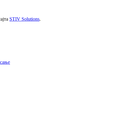
сајта
STIV Solutions
.
исање