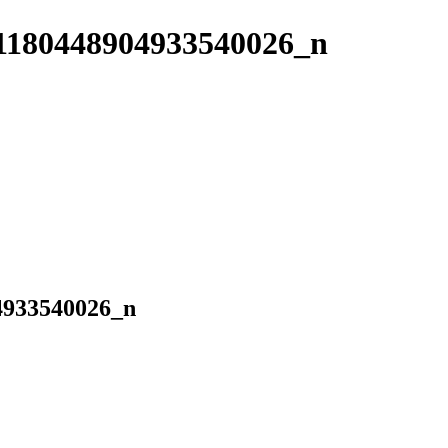
1180448904933540026_n
4933540026_n