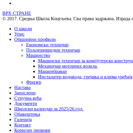
ВРХ СТРАНЕ
© 2017. Средња Школа Коцељева. Сва права задржана. Израда 
О школи
Упис
Образовни профили
Економски техничар
Пољопривредни техничар
Машинство
Машински техничар за компјутерско констру
Механичар моторних возила
Машинбравар
Инсталатер водовода, грејања и клима уређаја
Фризер
Настава
Запослени
Стручна већа
Документи
Школски календар за 2025/26.год.
Обавештења
Галерија
Контакт
Корисни линкови