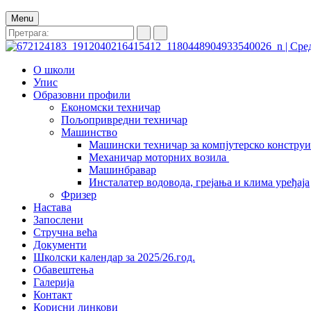
Menu
О школи
Упис
Образовни профили
Економски техничар
Пољопривредни техничар
Машинство
Машински техничар за компјутерско констру
Механичар моторних возила
Машинбравар
Инсталатер водовода, грејања и клима уређаја
Фризер
Настава
Запослени
Стручна већа
Документи
Школски календар за 2025/26.год.
Обавештења
Галерија
Контакт
Корисни линкови