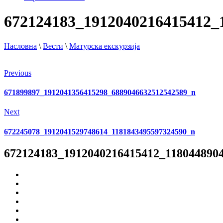
672124183_1912040216415412_
Насловна
\
Вести
\
Матурска екскурзија
Previous
671899897_1912041356415298_6889046632512542589_n
Next
672245078_1912041529748614_1181843495597324590_n
672124183_1912040216415412_118044890