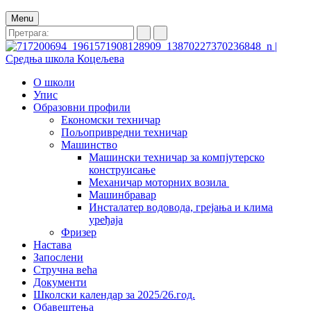
Menu
О школи
Упис
Образовни профили
Економски техничар
Пољопривредни техничар
Машинство
Машински техничар за компјутерско
конструисање
Механичар моторних возила
Машинбравар
Инсталатер водовода, грејања и клима
уређаја
Фризер
Настава
Запослени
Стручна већа
Документи
Школски календар за 2025/26.год.
Обавештења