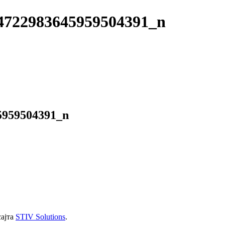
4722983645959504391_n
5959504391_n
сајта
STIV Solutions
.