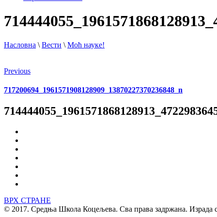
714444055_1961571868128913_
Насловна
\
Вести
\
Моћ науке!
Previous
717200694_1961571908128909_13870227370236848_n
714444055_1961571868128913_472298364
ВРХ СТРАНЕ
© 2017. Средња Школа Коцељева. Сва права задржана. Израда 