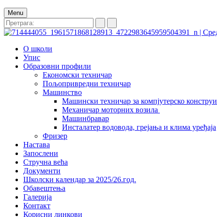
Menu
О школи
Упис
Образовни профили
Економски техничар
Пољопривредни техничар
Машинство
Машински техничар за компјутерско констру
Механичар моторних возила
Машинбравар
Инсталатер водовода, грејања и клима уређаја
Фризер
Настава
Запослени
Стручна већа
Документи
Школски календар за 2025/26.год.
Обавештења
Галерија
Контакт
Корисни линкови