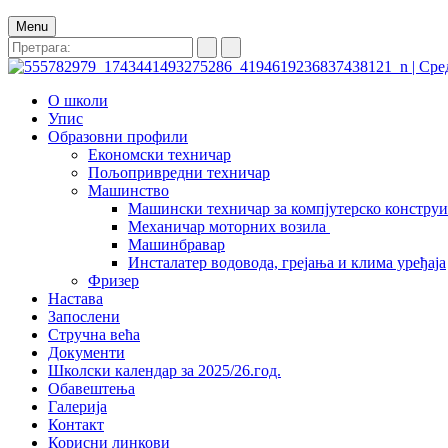
Menu
О школи
Упис
Образовни профили
Економски техничар
Пољопривредни техничар
Машинство
Машински техничар за компјутерско констру
Механичар моторних возила
Машинбравар
Инсталатер водовода, грејања и клима уређаја
Фризер
Настава
Запослени
Стручна већа
Документи
Школски календар за 2025/26.год.
Обавештења
Галерија
Контакт
Корисни линкови