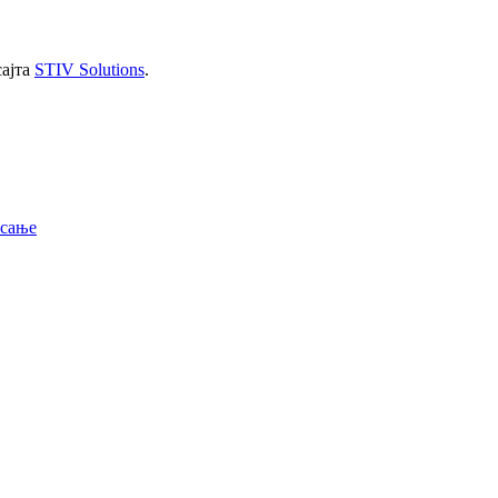
сајта
STIV Solutions
.
исање