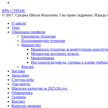
ВРХ СТРАНЕ
© 2017. Средња Школа Коцељева. Сва права задржана. Израда 
О школи
Упис
Образовни профили
Економски техничар
Пољопривредни техничар
Машинство
Машински техничар за компјутерско констру
Механичар моторних возила
Машинбравар
Инсталатер водовода, грејања и клима уређаја
Фризер
Настава
Запослени
Стручна већа
Документи
Школски календар за 2025/26.год.
Обавештења
Галерија
Контакт
Корисни линкови