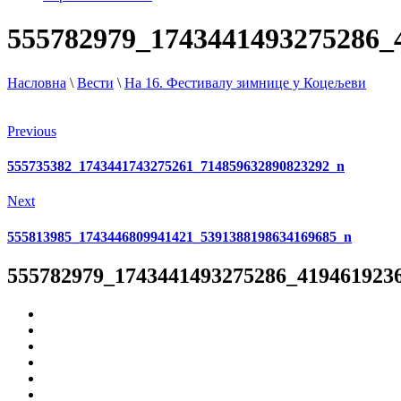
555782979_1743441493275286_
Насловна
\
Вести
\
На 16. Фестивалу зимнице у Коцељеви
Previous
555735382_1743441743275261_714859632890823292_n
Next
555813985_1743446809941421_5391388198634169685_n
555782979_1743441493275286_419461923