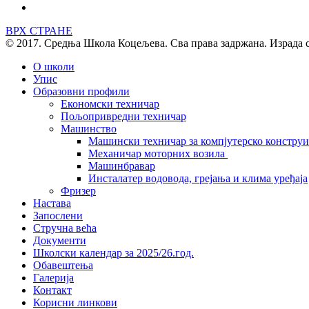
ВРХ СТРАНЕ
© 2017. Средња Школа Коцељева. Сва права задржана. Израда 
О школи
Упис
Образовни профили
Економски техничар
Пољопривредни техничар
Машинство
Машински техничар за компјутерско констру
Механичар моторних возила
Машинбравар
Инсталатер водовода, грејања и клима уређаја
Фризер
Настава
Запослени
Стручна већа
Документи
Школски календар за 2025/26.год.
Обавештења
Галерија
Контакт
Корисни линкови