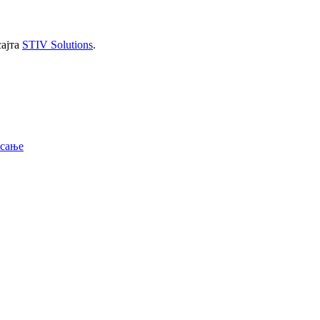
сајта
STIV Solutions
.
исање