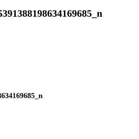
5391388198634169685_n
8634169685_n