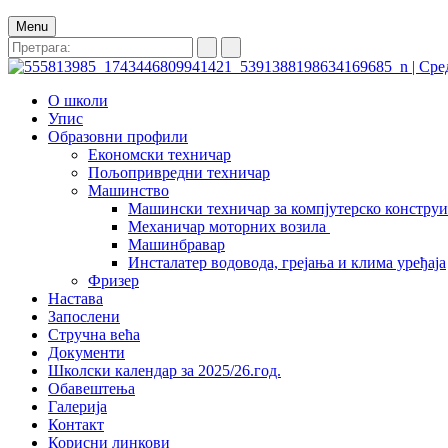
Menu
О школи
Упис
Образовни профили
Економски техничар
Пољопривредни техничар
Машинство
Машински техничар за компјутерско констру
Механичар моторних возила
Машинбравар
Инсталатер водовода, грејања и клима уређаја
Фризер
Настава
Запослени
Стручна већа
Документи
Школски календар за 2025/26.год.
Обавештења
Галерија
Контакт
Корисни линкови