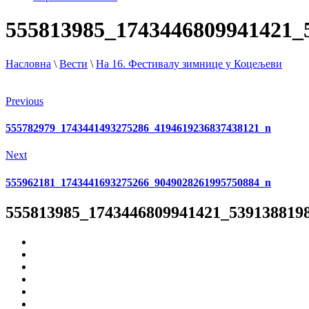
555813985_1743446809941421_
Насловна
\
Вести
\
На 16. Фестивалу зимнице у Коцељеви
Previous
555782979_1743441493275286_4194619236837438121_n
Next
555962181_1743441693275266_9049028261995750884_n
555813985_1743446809941421_539138819