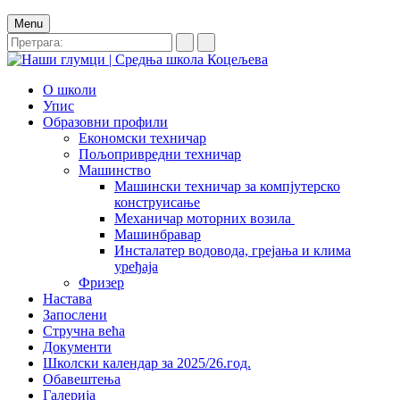
Menu
О школи
Упис
Образовни профили
Економски техничар
Пољопривредни техничар
Машинство
Машински техничар за компјутерско
конструисање
Механичар моторних возила
Машинбравар
Инсталатер водовода, грејања и клима
уређаја
Фризер
Настава
Запослени
Стручна већа
Документи
Школски календар за 2025/26.год.
Обавештења
Галерија