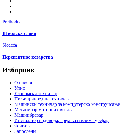
Prethodna
Школска слава
Sledeća
Перспективе козарства
Изборник
О школи
Упис
Економски техничар
Пољопривредни техничар
Машински техничар за компјутерско конструисање
Механичар моторних возила
Машинбравар
Инсталатер водовода, грејања и клима уређаја
Фризер
Запослени