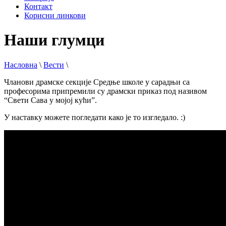
Контакт
Корисни линкови
Наши глумци
Насловна
\
Вести
\
Чланови драмске секције Средње школе у сарадњи са
професорима припремили су драмски приказ под називом
“Свети Сава у мојој кући”.
У наставку можете погледати како је то изгледало. :)