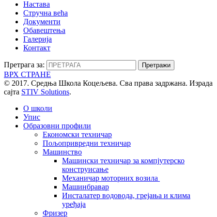
Настава
Стручна већа
Документи
Обавештења
Галерија
Контакт
Претрага за:
ВРХ СТРАНЕ
© 2017. Средња Школа Коцељева. Сва права задржана. Израда
сајта
STIV Solutions
.
О школи
Упис
Образовни профили
Економски техничар
Пољопривредни техничар
Машинство
Машински техничар за компјутерско
конструисање
Механичар моторних возила
Машинбравар
Инсталатер водовода, грејања и клима
уређаја
Фризер