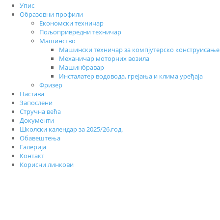
Упис
Образовни профили
Економски техничар
Пољопривредни техничар
Машинство
Машински техничар за компјутерско конструисање
Механичар моторних возила
Машинбравар
Инсталатер водовода, грејања и клима уређаја
Фризер
Настава
Запослени
Стручна већа
Документи
Школски календар за 2025/26.год.
Обавештења
Галерија
Контакт
Корисни линкови