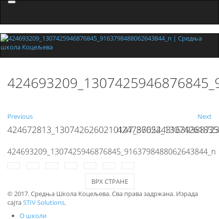
Menu
424693209_1307425946876845_
Previous
Next
424672813_1307426260210147_37622431639388723
424786054_13074261835
424693209_1307425946876845_9163798488062643844_n
ВРХ СТРАНЕ
© 2017. Средња Школа Коцељева. Сва права задржана. Израда
сајта
STIV Solutions
.
О школи