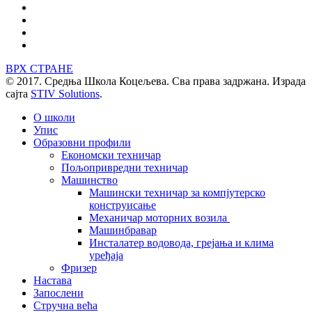
ВРХ СТРАНЕ
© 2017. Средња Школа Коцељева. Сва права задржана. Израда
сајта
STIV Solutions
.
О школи
Упис
Образовни профили
Економски техничар
Пољопривредни техничар
Машинство
Машински техничар за компјутерско
конструисање
Механичар моторних возила
Машинбравар
Инсталатер водовода, грејања и клима
уређаја
Фризер
Настава
Запослени
Стручна већа