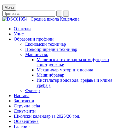
Menu
О школи
Упис
Образовни профили
Економски техничар
Пољопривредни техничар
Машинство
Машински техничар за компјутерско
конструисање
Механичар моторних возила
Машинбравар
Инсталатер водовода, грејања и клима
уређаја
Фризер
Настава
Запослени
Стручна већа
Документи
Школски календар за 2025/26.год.
Обавештења
Галерија